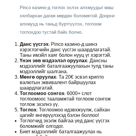
Pinco казино-д тоглох эхлэх алхмуудыг маш
хялбархан дагаж мөрдөх боломжтой. Доорхи
алхмууд нь таньд бүртгүүлэх, тоглоом
тоглохдоо тустай байх болно.
Pinco казино-д шинэ
Данс үүсгэх:
хэрэглэгчийн данс үүсгэх шаардлагатай.
Таны имэйл хаяг болон нууц үг хэрэгтэй.
Дансны
Үнэн зөв мэдээлэл оруулах:
мэдээллийг баталгаажуулахын тулд таны
мэдээллийг шалгана.
Та 20€ эсвэл крипто
Мөнгө оруулах:
валютын эквивалент байршуулах
шаардлагатай.
6000+ слот
Тоглоомоо сонгох:
тоглоомоос тааламжтай тоглоом сонгож
тоглож эхэлнэ үү.
Тоглоомоо идэвхжүүлж, сайхан
Тоглох:
цагийг өнгөрүүлэхэд бэлэн боллоо!
Тоглогчид эхэлж байгаа үед данс үүсгэх
боломжийг олгодог.
Биет мэдээллийг баталгаажуулах нь