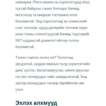
хамаарна. Pinco казино нь хэрэглэгчдэд илүү
тухтай байдлыг санал болгодог бөгөөд
ингэснээр та амархан тоглоомоо олох
боломжтой. Энд хэрэглэгчид их хэмжээний
слот тоглоом, шууд дилерийн тоглоом зэрэг
олон тооны сонголтуудтай бөгөөд тэдгээрийг
24/7 хурдацтай дэмжлэгтэйгээр тоглох
боломжтой.
Тэгвэл хэрхэн эхлэх вэ? Тоглогчид
эрсдэлгүй, хурдан явахын тулд хэрэглэгчийн
данс үүсгэх, баталгаажуулах, мөнгө оруулах
гэх мэт алхмуудыг хийх шаардлагатай. Бид
эдгээр алхмуудын талаар нарийвчлан авч
үзье.
Эхлэх алхмууд