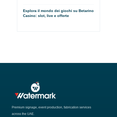
Esplora il mondo dei giochi su Betarino
Casino: slot, live e offerte
Premium signage, event production, fabrication services
across the UAE.