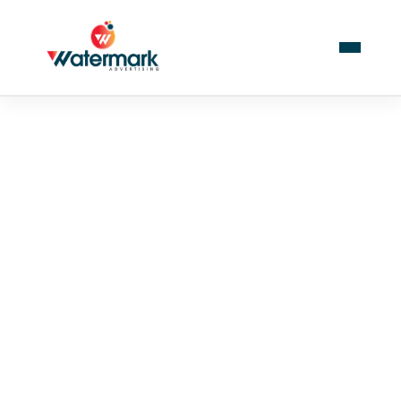
LIVE BETTING
Live Betting