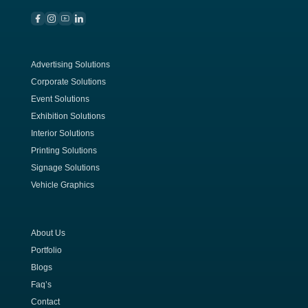
Advertising Solutions
Corporate Solutions
Event Solutions
Exhibition Solutions
Interior Solutions
Printing Solutions
Signage Solutions
Vehicle Graphics
About Us
Portfolio
Blogs
Faq’s
Contact