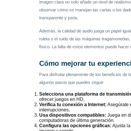
imagen clara no solo añade un nivel de realismo
observar cómo se manejan las cartas o los dados
transparente y justa.
Además, la calidad de audio juega un papel igual
ruleta o el ruido de las máquinas tragamonedas
físico. La falta de estos elementos puede hacer
Cómo mejorar tu experienci
Para disfrutar plenamente de los beneficios de 
algunos pasos que puedes seguir:
Selecciona una plataforma de transmisión
ofrecer juegos en HD.
Verifica tu conexión a Internet:
Asegúrate d
interrupciones.
Usa dispositivos compatibles:
Juega en di
computadoras de última generación.
Configura las opciones gráficas:
Ajusta la
imagen y sonido.