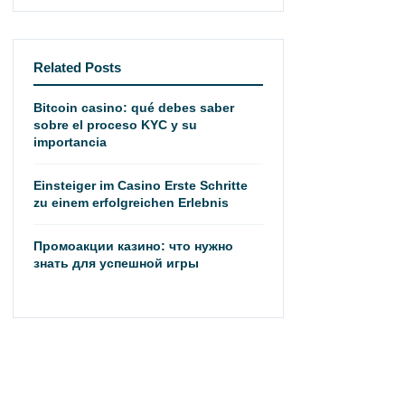
Related Posts
Bitcoin casino: qué debes saber
sobre el proceso KYC y su
importancia
Einsteiger im Casino Erste Schritte
zu einem erfolgreichen Erlebnis
Промоакции казино: что нужно
знать для успешной игры