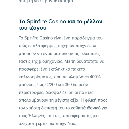
αυτή τη νέα πραγματικότητα.
Το Spinfire Casino και το μέλλον
του τζόγου
Το Spinfire Casino είναι ένα παράδειγμα του
πώς οι πλατφόρμες τυχερών παιχνιδιών
μπορούν να ενσωματώνουν τις τελευταίες
τάσεις της βιομηχανίας. Με τη δυνατότητα να
προσφέρει ένα εκπληκτικό πακέτο
καλωσορίσματος, που περιλαμβάνει 400%
μπόνους έως €2200 και 350 δωρεάν
περιστροφές, διασφαλίζει ότι οι παίκτες
απολαμβάνουν τη μέγιστη αξία. Η φιλική προς
τον χρήστη διεπαφή του το καθιστά ιδανικό για
τους Έλληνες παίκτες, προσφέροντας μια
αξέχαστη εμπειρία παιχνιδιού.