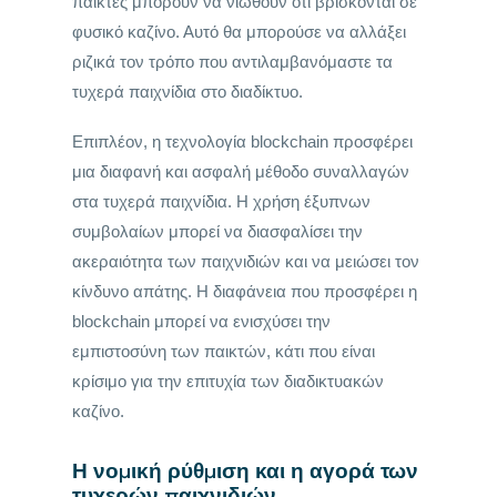
παίκτες μπορούν να νιώθουν ότι βρίσκονται σε
φυσικό καζίνο. Αυτό θα μπορούσε να αλλάξει
ριζικά τον τρόπο που αντιλαμβανόμαστε τα
τυχερά παιχνίδια στο διαδίκτυο.
Επιπλέον, η τεχνολογία blockchain προσφέρει
μια διαφανή και ασφαλή μέθοδο συναλλαγών
στα τυχερά παιχνίδια. Η χρήση έξυπνων
συμβολαίων μπορεί να διασφαλίσει την
ακεραιότητα των παιχνιδιών και να μειώσει τον
κίνδυνο απάτης. Η διαφάνεια που προσφέρει η
blockchain μπορεί να ενισχύσει την
εμπιστοσύνη των παικτών, κάτι που είναι
κρίσιμο για την επιτυχία των διαδικτυακών
καζίνο.
Η νομική ρύθμιση και η αγορά των