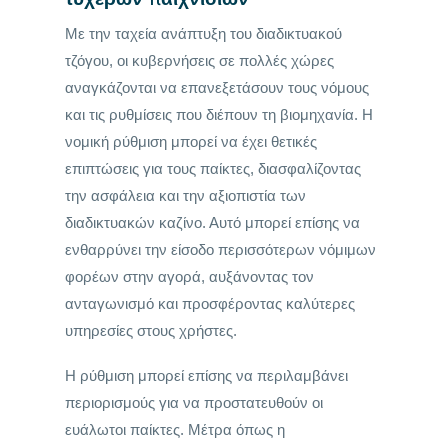
τυχερών παιχνιδιών
Με την ταχεία ανάπτυξη του διαδικτυακού
τζόγου, οι κυβερνήσεις σε πολλές χώρες
αναγκάζονται να επανεξετάσουν τους νόμους
και τις ρυθμίσεις που διέπουν τη βιομηχανία. Η
νομική ρύθμιση μπορεί να έχει θετικές
επιπτώσεις για τους παίκτες, διασφαλίζοντας
την ασφάλεια και την αξιοπιστία των
διαδικτυακών καζίνο. Αυτό μπορεί επίσης να
ενθαρρύνει την είσοδο περισσότερων νόμιμων
φορέων στην αγορά, αυξάνοντας τον
ανταγωνισμό και προσφέροντας καλύτερες
υπηρεσίες στους χρήστες.
Η ρύθμιση μπορεί επίσης να περιλαμβάνει
περιορισμούς για να προστατευθούν οι
ευάλωτοι παίκτες. Μέτρα όπως η