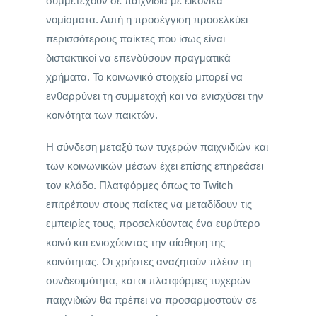
συμμετέχουν σε παιχνίδια με εικονικά
νομίσματα. Αυτή η προσέγγιση προσελκύει
περισσότερους παίκτες που ίσως είναι
διστακτικοί να επενδύσουν πραγματικά
χρήματα. Το κοινωνικό στοιχείο μπορεί να
ενθαρρύνει τη συμμετοχή και να ενισχύσει την
κοινότητα των παικτών.
Η σύνδεση μεταξύ των τυχερών παιχνιδιών και
των κοινωνικών μέσων έχει επίσης επηρεάσει
τον κλάδο. Πλατφόρμες όπως το Twitch
επιτρέπουν στους παίκτες να μεταδίδουν τις
εμπειρίες τους, προσελκύοντας ένα ευρύτερο
κοινό και ενισχύοντας την αίσθηση της
κοινότητας. Οι χρήστες αναζητούν πλέον τη
συνδεσιμότητα, και οι πλατφόρμες τυχερών
παιχνιδιών θα πρέπει να προσαρμοστούν σε