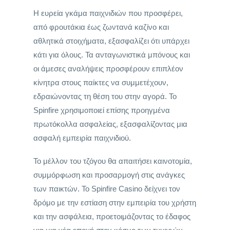
Η ευρεία γκάμα παιχνιδιών που προσφέρει,
από φρουτάκια έως ζωντανά καζίνο και
αθλητικά στοιχήματα, εξασφαλίζει ότι υπάρχει
κάτι για όλους. Τα ανταγωνιστικά μπόνους και
οι άμεσες αναλήψεις προσφέρουν επιπλέον
κίνητρα στους παίκτες να συμμετέχουν,
εδραιώνοντας τη θέση του στην αγορά. Το
Spinfire χρησιμοποιεί επίσης προηγμένα
πρωτόκολλα ασφαλείας, εξασφαλίζοντας μια
ασφαλή εμπειρία παιχνιδιού.
Το μέλλον του τζόγου θα απαιτήσει καινοτομία,
συμμόρφωση και προσαρμογή στις ανάγκες
των παικτών. Το Spinfire Casino δείχνει τον
δρόμο με την εστίαση στην εμπειρία του χρήστη
και την ασφάλεια, προετοιμάζοντας το έδαφος