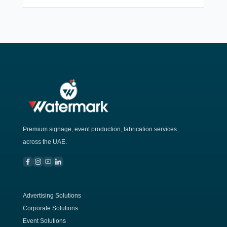
Premium signage, event production, fabrication services
across the UAE.
Advertising Solutions
Corporate Solutions
Event Solutions