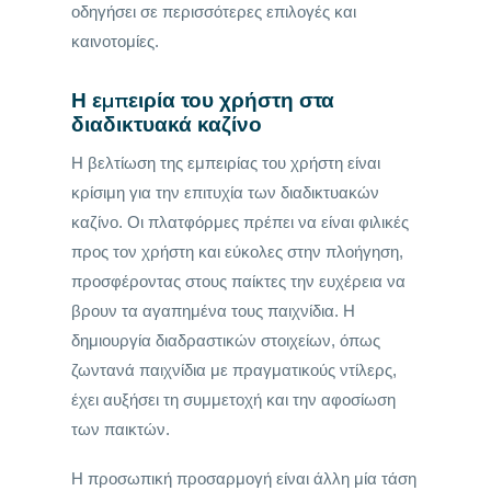
οδηγήσει σε περισσότερες επιλογές και
καινοτομίες.
Η εμπειρία του χρήστη στα
διαδικτυακά καζίνο
Η βελτίωση της εμπειρίας του χρήστη είναι
κρίσιμη για την επιτυχία των διαδικτυακών
καζίνο. Οι πλατφόρμες πρέπει να είναι φιλικές
προς τον χρήστη και εύκολες στην πλοήγηση,
προσφέροντας στους παίκτες την ευχέρεια να
βρουν τα αγαπημένα τους παιχνίδια. Η
δημιουργία διαδραστικών στοιχείων, όπως
ζωντανά παιχνίδια με πραγματικούς ντίλερς,
έχει αυξήσει τη συμμετοχή και την αφοσίωση
των παικτών.
Η προσωπική προσαρμογή είναι άλλη μία τάση