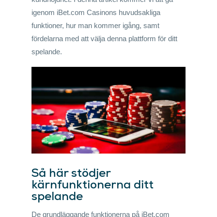
igenom iBet.com Casinons huvudsakliga
funktioner, hur man kommer igång, samt
fördelarna med att välja denna plattform för ditt
spelande.
Så här stödjer
kärnfunktionerna ditt
spelande
De grundläggande funktionerna på iBet.com