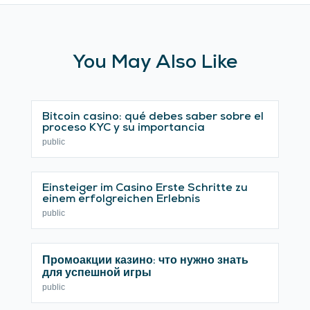
You May Also Like
Bitcoin casino: qué debes saber sobre el
proceso KYC y su importancia
public
Einsteiger im Casino Erste Schritte zu
einem erfolgreichen Erlebnis
public
Промоакции казино: что нужно знать
для успешной игры
public