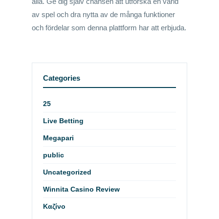
alla. Ge dig själv chansen att utforska en värld
av spel och dra nytta av de många funktioner
och fördelar som denna plattform har att erbjuda.
Categories
25
Live Betting
Megapari
public
Uncategorized
Winnita Casino Review
Καζίνο