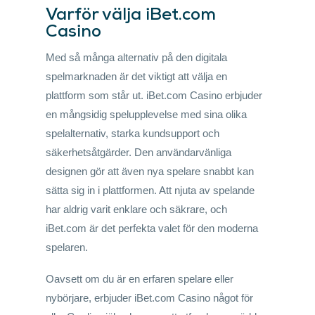
Varför välja iBet.com
Casino
Med så många alternativ på den digitala
spelmarknaden är det viktigt att välja en
plattform som står ut. iBet.com Casino erbjuder
en mångsidig spelupplevelse med sina olika
spelalternativ, starka kundsupport och
säkerhetsåtgärder. Den användarvänliga
designen gör att även nya spelare snabbt kan
sätta sig in i plattformen. Att njuta av spelande
har aldrig varit enklare och säkrare, och
iBet.com är det perfekta valet för den moderna
spelaren.
Oavsett om du är en erfaren spelare eller
nybörjare, erbjuder iBet.com Casino något för