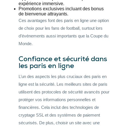
expérience immersive.
Promotions exclusives incluant des bonus
de bienvenue attrayants.
Ces avantages font des paris en ligne une option
de choix pour les fans de football, surtout lors
d’événements aussi importants que la Coupe du
Monde.
Confiance et sécurité dans
les paris en ligne
L’un des aspects les plus cruciaux des paris en
ligne est la sécurité. Les meilleurs sites de paris
utilisent des protocoles de sécurité avancés pour
protéger vos informations personnelles et
financières. Cela inclut des technologies de
cryptage SSL et des systèmes de paiement
sécurisés. De plus, choisir un site avec une