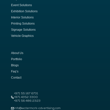
Event Solutions
Exhibition Solutions
Interior Solutions
Printing Solutions
Signage Solutions
Vehicle Graphics
About Us
Portfolio
Blogs
Faq’s
Contact
+971 55 167 6731
+971 4352 3300
+971 56 486 2323
info@watermark-advertising.com