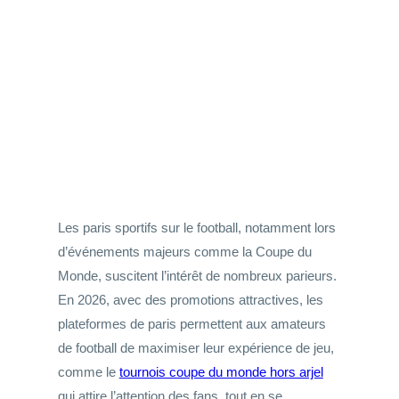
By admin
•
July 8, 2026
•
5 mins read
Les paris sportifs sur le football, notamment lors
d’événements majeurs comme la Coupe du
Monde, suscitent l’intérêt de nombreux parieurs.
En 2026, avec des promotions attractives, les
plateformes de paris permettent aux amateurs
de football de maximiser leur expérience de jeu,
comme le
tournois coupe du monde hors arjel
qui attire l’attention des fans, tout en se