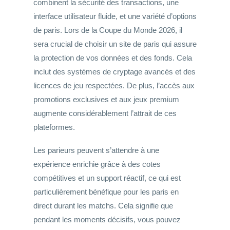
combinent la sécurité des transactions, une
interface utilisateur fluide, et une variété d’options
de paris. Lors de la Coupe du Monde 2026, il
sera crucial de choisir un site de paris qui assure
la protection de vos données et des fonds. Cela
inclut des systèmes de cryptage avancés et des
licences de jeu respectées. De plus, l’accès aux
promotions exclusives et aux jeux premium
augmente considérablement l’attrait de ces
plateformes.
Les parieurs peuvent s’attendre à une
expérience enrichie grâce à des cotes
compétitives et un support réactif, ce qui est
particulièrement bénéfique pour les paris en
direct durant les matchs. Cela signifie que
pendant les moments décisifs, vous pouvez