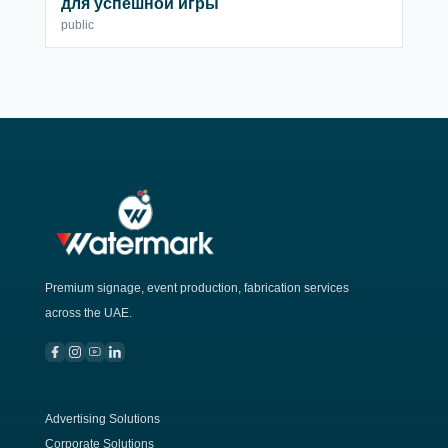
для успешной игры
public
Premium signage, event production, fabrication services
across the UAE.
Advertising Solutions
Corporate Solutions