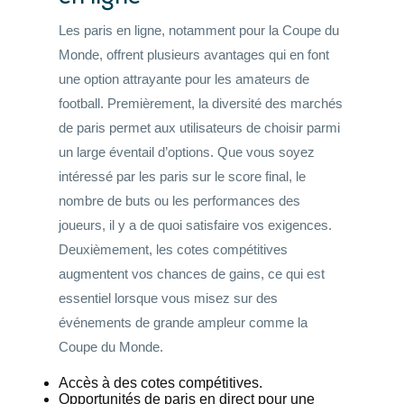
Les paris en ligne, notamment pour la Coupe du
Monde, offrent plusieurs avantages qui en font
une option attrayante pour les amateurs de
football. Premièrement, la diversité des marchés
de paris permet aux utilisateurs de choisir parmi
un large éventail d’options. Que vous soyez
intéressé par les paris sur le score final, le
nombre de buts ou les performances des
joueurs, il y a de quoi satisfaire vos exigences.
Deuxièmement, les cotes compétitives
augmentent vos chances de gains, ce qui est
essentiel lorsque vous misez sur des
événements de grande ampleur comme la
Coupe du Monde.
Accès à des cotes compétitives.
Opportunités de paris en direct pour une