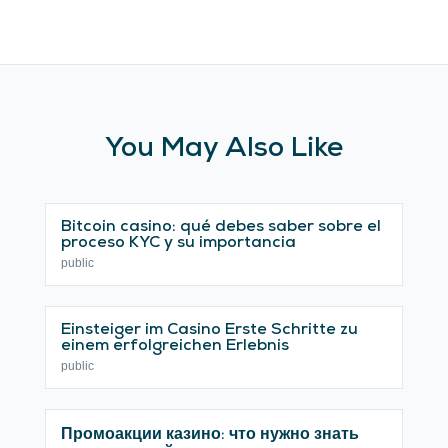
You May Also Like
Bitcoin casino: qué debes saber sobre el
proceso KYC y su importancia
public
Einsteiger im Casino Erste Schritte zu
einem erfolgreichen Erlebnis
public
Промоакции казино: что нужно знать