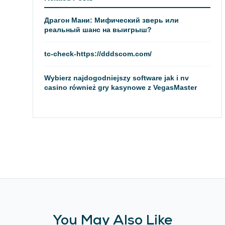
Драгон Мани: Мифический зверь или
реальный шанс на выигрыш?
tc-check-https://dddscom.com/
Wybierz najdogodniejszy software jak i nv
casino również gry kasynowe z VegasMaster
You May Also Like