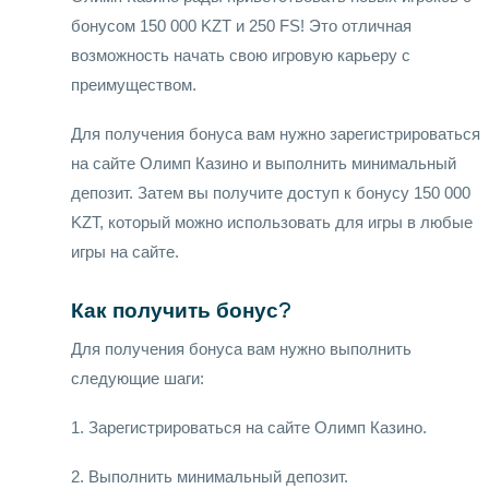
бонусом 150 000 KZT и 250 FS! Это отличная
возможность начать свою игровую карьеру с
преимуществом.
Для получения бонуса вам нужно зарегистрироваться
на сайте Олимп Казино и выполнить минимальный
депозит. Затем вы получите доступ к бонусу 150 000
KZT, который можно использовать для игры в любые
игры на сайте.
Как получить бонус?
Для получения бонуса вам нужно выполнить
следующие шаги:
1. Зарегистрироваться на сайте Олимп Казино.
2. Выполнить минимальный депозит.