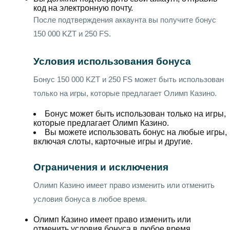
код на электронную почту.
После подтверждения аккаунта вы получите бонус
150 000 KZT и 250 FS.
Условия использования бонуса
Бонус 150 000 KZT и 250 FS может быть использован
только на игры, которые предлагает Олимп Казино.
Бонус может быть использован только на игры,
которые предлагает Олимп Казино.
Вы можете использовать бонус на любые игры,
включая слоты, карточные игры и другие.
Ограничения и исключения
Олимп Казино имеет право изменить или отменить
условия бонуса в любое время.
Олимп Казино имеет право изменить или
отменить условия бонуса в любое время.