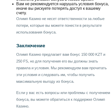
Вам не рекомендуется нарушать условия бонуса,
иначе вы рискуете потерять доступ к вашему
счету.
Олимп Казино не несет ответственности за любые
потери, которые вы можете понести в результате
использования бонуса.
Заключение
Олимп Казино предлагает вам бонус 150 000 KZT и
250 FS, но для получения его вы должны знать
правила и условия. Мы рекомендуем вам прочитать
эти условия и следовать им, чтобы получить
максимальную выгоду из бонуса.
Если у вас есть вопросы или проблемы с получением
бонуса, вы можете обратиться к поддержке Олимп
Казино.