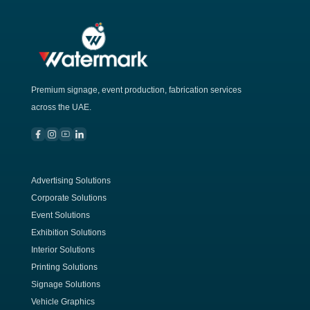
Premium signage, event production, fabrication services
across the UAE.
Advertising Solutions
Corporate Solutions
Event Solutions
Exhibition Solutions
Interior Solutions
Printing Solutions
Signage Solutions
Vehicle Graphics