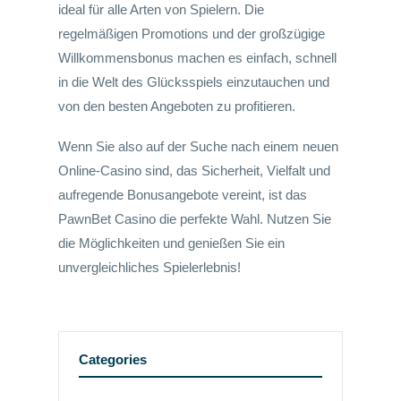
ideal für alle Arten von Spielern. Die
regelmäßigen Promotions und der großzügige
Willkommensbonus machen es einfach, schnell
in die Welt des Glücksspiels einzutauchen und
von den besten Angeboten zu profitieren.
Wenn Sie also auf der Suche nach einem neuen
Online-Casino sind, das Sicherheit, Vielfalt und
aufregende Bonusangebote vereint, ist das
PawnBet Casino die perfekte Wahl. Nutzen Sie
die Möglichkeiten und genießen Sie ein
unvergleichliches Spielerlebnis!
Categories