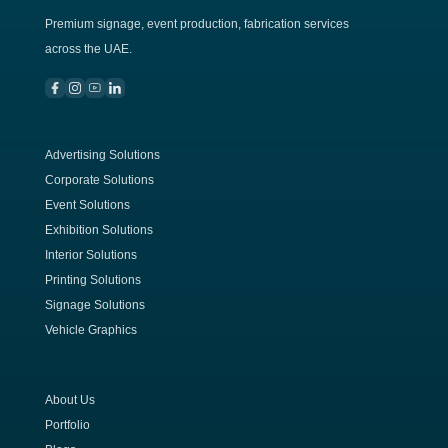
Premium signage, event production, fabrication services
across the UAE.
Advertising Solutions
Corporate Solutions
Event Solutions
Exhibition Solutions
Interior Solutions
Printing Solutions
Signage Solutions
Vehicle Graphics
About Us
Portfolio