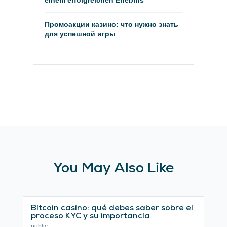
einem erfolgreichen Erlebnis
Промоакции казино: что нужно знать
для успешной игры
You May Also Like
Bitcoin casino: qué debes saber sobre el
proceso KYC y su importancia
public