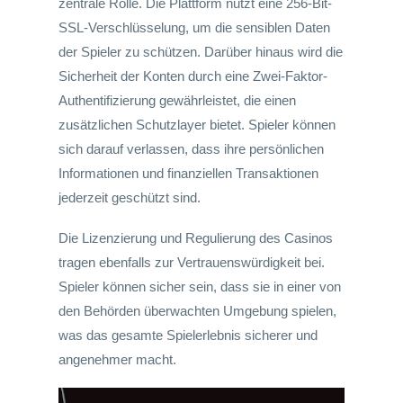
zentrale Rolle. Die Plattform nutzt eine 256-Bit-
SSL-Verschlüsselung, um die sensiblen Daten
der Spieler zu schützen. Darüber hinaus wird die
Sicherheit der Konten durch eine Zwei-Faktor-
Authentifizierung gewährleistet, die einen
zusätzlichen Schutzlayer bietet. Spieler können
sich darauf verlassen, dass ihre persönlichen
Informationen und finanziellen Transaktionen
jederzeit geschützt sind.
Die Lizenzierung und Regulierung des Casinos
tragen ebenfalls zur Vertrauenswürdigkeit bei.
Spieler können sicher sein, dass sie in einer von
den Behörden überwachten Umgebung spielen,
was das gesamte Spielerlebnis sicherer und
angenehmer macht.