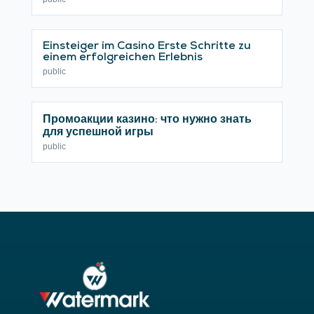
Einsteiger im Casino Erste Schritte zu
einem erfolgreichen Erlebnis
public
Промоакции казино: что нужно знать
для успешной игры
public