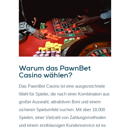
Warum das PawnBet
Casino wählen?
Das PawnBet Casino ist eine ausgezeichnete
Wahl für Spieler, die nach einer Kombination aus
großer Auswahl, attraktiven Boni und einem
sicheren Spielumfeld suchen. Mit über 18.000
Spielen, einer Vielzahl von Zahlungsmethoden
und einem erstklassigen Kundenservice ist es