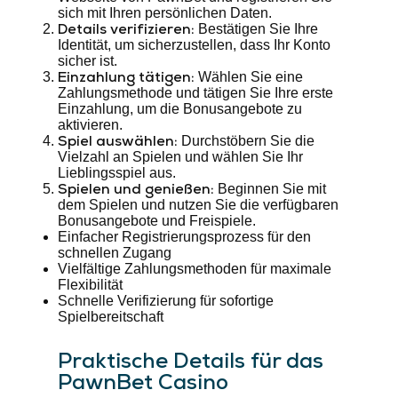
sich mit Ihren persönlichen Daten.
Bestätigen Sie Ihre
Details verifizieren:
Identität, um sicherzustellen, dass Ihr Konto
sicher ist.
Wählen Sie eine
Einzahlung tätigen:
Zahlungsmethode und tätigen Sie Ihre erste
Einzahlung, um die Bonusangebote zu
aktivieren.
Durchstöbern Sie die
Spiel auswählen:
Vielzahl an Spielen und wählen Sie Ihr
Lieblingsspiel aus.
Beginnen Sie mit
Spielen und genießen:
dem Spielen und nutzen Sie die verfügbaren
Bonusangebote und Freispiele.
Einfacher Registrierungsprozess für den
schnellen Zugang
Vielfältige Zahlungsmethoden für maximale
Flexibilität
Schnelle Verifizierung für sofortige
Spielbereitschaft
Praktische Details für das
PawnBet Casino