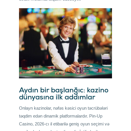
Aydın bir başlanğıc: kazino
dünyasına ilk addımlar
Onlayn kazinolar, nəfəs kəsici oyun təcrübələri
təqdim edən dinamik platformalardır. Pin-Up
Casino, 2026-cı il etibarilə geniş oyun seçimi və