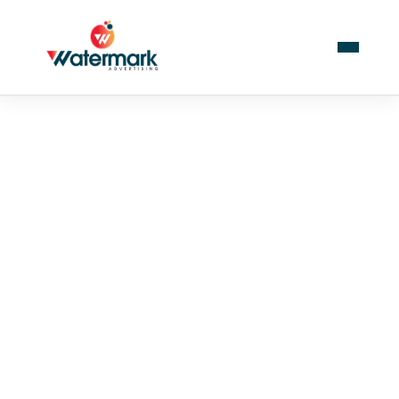
PUBLIC
Pin-Up Casino girişinin
yolları: sürətli və asan
daxil olma
By admin
•
June 25, 2026
•
5 mins read