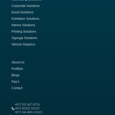
Corporate Solutions
Event Solutions
Exhibition Solutions
Interior Solutions
Printing Solutions
Signage Solutions
Vehicle Graphics
About Us
Portfolio
Blogs
Faq’s
Contact
+971 55 167 6731
+971 4352 3300
+971 56 486 2323