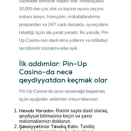
cazibədar bonuslar təqdim edir. İstifadəçilərə
10,000-dən çox slot və kazino oyunu seçmə
imkanı tanıyır. Həmçinin, mükafatlandırma
proqramları və 24/7 canlı dəstəklə, oyunçuların
rahatlığı üçün əla şərait yaradır. Bu yazıda, Pin-
Up Casino-nun daxil olma yollarını və istifadəçi
təcrübəsini müzakirə edəcəyik.
İlk addımlar: Pin-Up
Casino-da necə
qeydiyyatdan keçmək olar
Pin-Up Casino-da oyun oynamağa başlamaq
üçün aşağıdakı addımları izləyə bilərsiniz:
Rəsmi sayta daxil olaraq,
Hesab Yaradın:
qeydiyyat bölməsinə keçin və şəxsi
məlumatlarınızı doldurun.
Təsdiq
Şəxsiyyətinizi Təsdiq Edin: