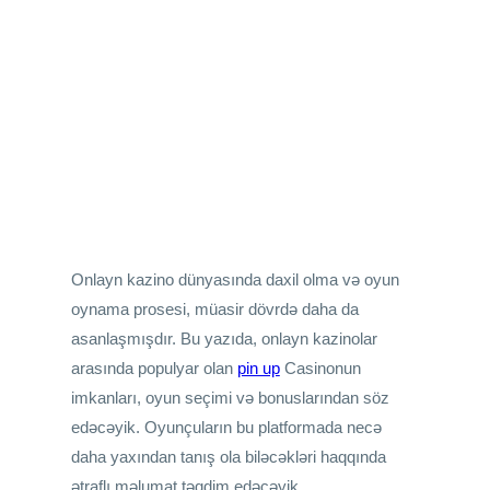
Onlayn kazino dünyasında daxil olma və oyun
oynama prosesi, müasir dövrdə daha da
asanlaşmışdır. Bu yazıda, onlayn kazinolar
arasında populyar olan
pin up
Casinonun
imkanları, oyun seçimi və bonuslarından söz
edəcəyik. Oyunçuların bu platformada necə
daha yaxından tanış ola biləcəkləri haqqında
ətraflı məlumat təqdim edəcəyik.