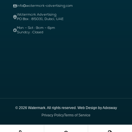
info@watermark-advertising.com
Watermark Advertising
PO Box : 85031, Dubai, UAE
Mon – Sat : 9am – 6pm
Sunday : Closed
© 2026 Watermark. All rights reserved. Web Design by Adxsway
Privacy Policy
Terms of Service