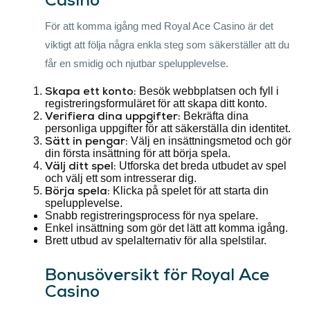
Casino
För att komma igång med Royal Ace Casino är det
viktigt att följa några enkla steg som säkerställer att du
får en smidig och njutbar spelupplevelse.
Besök webbplatsen och fyll i
Skapa ett konto:
registreringsformuläret för att skapa ditt konto.
Bekräfta dina
Verifiera dina uppgifter:
personliga uppgifter för att säkerställa din identitet.
Välj en insättningsmetod och gör
Sätt in pengar:
din första insättning för att börja spela.
Utforska det breda utbudet av spel
Välj ditt spel:
och välj ett som intresserar dig.
Klicka på spelet för att starta din
Börja spela:
spelupplevelse.
Snabb registreringsprocess för nya spelare.
Enkel insättning som gör det lätt att komma igång.
Brett utbud av spelalternativ för alla spelstilar.
Bonusöversikt för Royal Ace
Casino