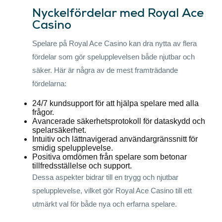
Nyckelfördelar med Royal Ace
Casino
Spelare på Royal Ace Casino kan dra nytta av flera
fördelar som gör spelupplevelsen både njutbar och
säker. Här är några av de mest framträdande
fördelarna:
24/7 kundsupport för att hjälpa spelare med alla
frågor.
Avancerade säkerhetsprotokoll för dataskydd och
spelarsäkerhet.
Intuitiv och lättnavigerad användargränssnitt för
smidig spelupplevelse.
Positiva omdömen från spelare som betonar
tillfredsställelse och support.
Dessa aspekter bidrar till en trygg och njutbar
spelupplevelse, vilket gör Royal Ace Casino till ett
utmärkt val för både nya och erfarna spelare.