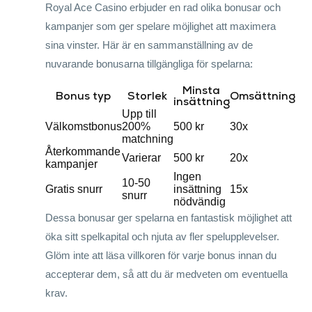
Royal Ace Casino erbjuder en rad olika bonusar och
kampanjer som ger spelare möjlighet att maximera
sina vinster. Här är en sammanställning av de
nuvarande bonusarna tillgängliga för spelarna:
Minsta
Bonus typ
Storlek
Omsättning
insättning
Upp till
Välkomstbonus
200%
500 kr
30x
matchning
Återkommande
Varierar
500 kr
20x
kampanjer
Ingen
10-50
Gratis snurr
insättning
15x
snurr
nödvändig
Dessa bonusar ger spelarna en fantastisk möjlighet att
öka sitt spelkapital och njuta av fler spelupplevelser.
Glöm inte att läsa villkoren för varje bonus innan du
accepterar dem, så att du är medveten om eventuella
krav.