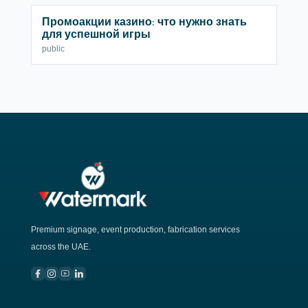
Промоакции казино: что нужно знать
для успешной игры
public
Premium signage, event production, fabrication services
across the UAE.