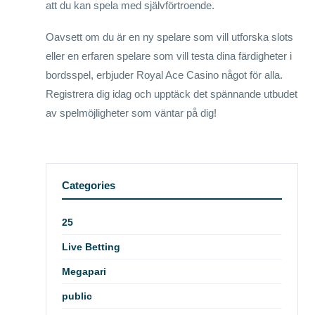
att du kan spela med självförtroende.
Oavsett om du är en ny spelare som vill utforska slots
eller en erfaren spelare som vill testa dina färdigheter i
bordsspel, erbjuder Royal Ace Casino något för alla.
Registrera dig idag och upptäck det spännande utbudet
av spelmöjligheter som väntar på dig!
Categories
25
Live Betting
Megapari
public