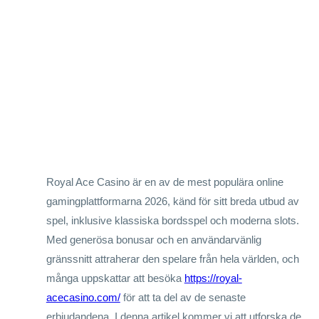
By admin
•
June 23, 2026
•
5 mins read
Royal Ace Casino är en av de mest populära online
gamingplattformarna 2026, känd för sitt breda utbud av
spel, inklusive klassiska bordsspel och moderna slots.
Med generösa bonusar och en användarvänlig
gränssnitt attraherar den spelare från hela världen, och
många uppskattar att besöka
https://royal-
acecasino.com/
för att ta del av de senaste
erbjudandena. I denna artikel kommer vi att utforska de