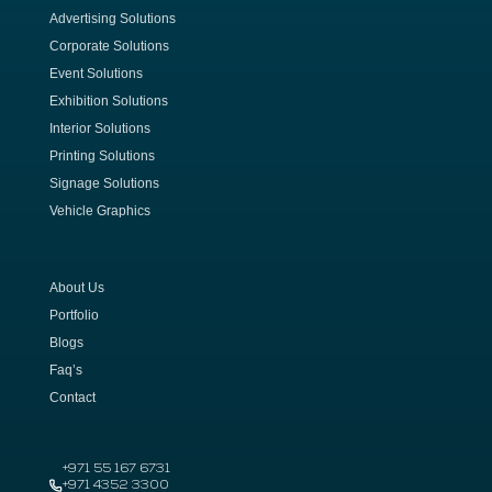
Advertising Solutions
Corporate Solutions
Event Solutions
Exhibition Solutions
Interior Solutions
Printing Solutions
Signage Solutions
Vehicle Graphics
About Us
Portfolio
Blogs
Faq’s
Contact
+971 55 167 6731
+971 4352 3300