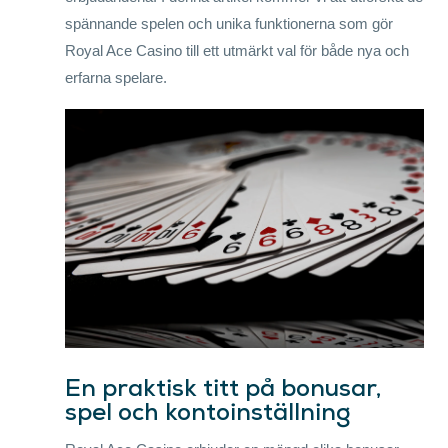
spännande spelen och unika funktionerna som gör
Royal Ace Casino till ett utmärkt val för både nya och
erfarna spelare.
En praktisk titt på bonusar,
spel och kontoinställning