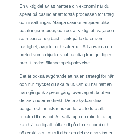
En viktig del av att hantera din ekonomi när du
spelar på casino är att förstå processen för uttag
och insättningar. Många casinon erbjuder olika
betalningsmetoder, och det är viktigt att välja den
som passar dig bäst. Tänk på faktorer som
hastighet, avgifter och säkerhet. Att använda en
metod som erbjuder snabba uttag kan ge dig en
mer tillfredsställande spelupplevelse.
Det är också avgörande att ha en strategi för när
och hur mycket du ska ta ut. Om du har haft en
framgångsrik spelomgång, överväg att ta ut en
del av vinsterna direkt. Detta skyddar dina
pengar och minskar risken för att förlora allt
tillbaka till casinot. Att sätta upp en rutin för uttag
kan hjälpa dig att hålla koll på din ekonomi och
säkerställa att du alltid har en del av dina vinster