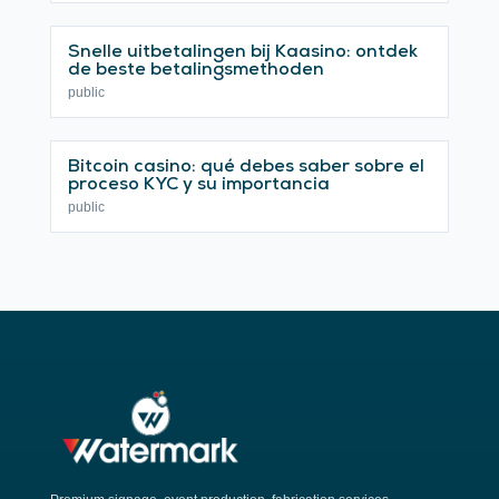
Snelle uitbetalingen bij Kaasino: ontdek
de beste betalingsmethoden
public
Bitcoin casino: qué debes saber sobre el
proceso KYC y su importancia
public