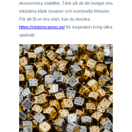
ekonomiska stabilitet. Tänk på att din budget ska
inkludera både insatser och eventuella förluster.
För att få en bra start, kan du besöka
https://slotorocasino.se/
för inspiration kring olika
spelsätt.