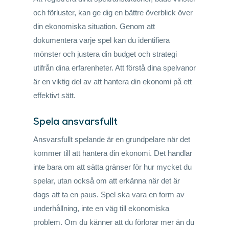
och förluster, kan ge dig en bättre överblick över
din ekonomiska situation. Genom att
dokumentera varje spel kan du identifiera
mönster och justera din budget och strategi
utifrån dina erfarenheter. Att förstå dina spelvanor
är en viktig del av att hantera din ekonomi på ett
effektivt sätt.
Spela ansvarsfullt
Ansvarsfullt spelande är en grundpelare när det
kommer till att hantera din ekonomi. Det handlar
inte bara om att sätta gränser för hur mycket du
spelar, utan också om att erkänna när det är
dags att ta en paus. Spel ska vara en form av
underhållning, inte en väg till ekonomiska
problem. Om du känner att du förlorar mer än du