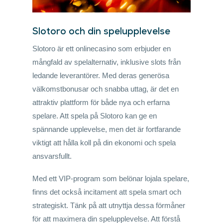
Slotoro och din spelupplevelse
Slotoro är ett onlinecasino som erbjuder en
mångfald av spelalternativ, inklusive slots från
ledande leverantörer. Med deras generösa
välkomstbonusar och snabba uttag, är det en
attraktiv plattform för både nya och erfarna
spelare. Att spela på Slotoro kan ge en
spännande upplevelse, men det är fortfarande
viktigt att hålla koll på din ekonomi och spela
ansvarsfullt.
Med ett VIP-program som belönar lojala spelare,
finns det också incitament att spela smart och
strategiskt. Tänk på att utnyttja dessa förmåner
för att maximera din spelupplevelse. Att förstå