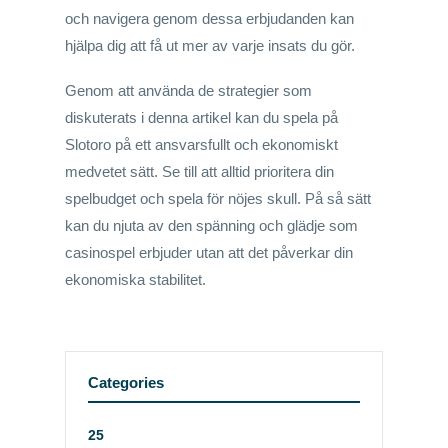
och navigera genom dessa erbjudanden kan
hjälpa dig att få ut mer av varje insats du gör.
Genom att använda de strategier som
diskuterats i denna artikel kan du spela på
Slotoro på ett ansvarsfullt och ekonomiskt
medvetet sätt. Se till att alltid prioritera din
spelbudget och spela för nöjes skull. På så sätt
kan du njuta av den spänning och glädje som
casinospel erbjuder utan att det påverkar din
ekonomiska stabilitet.
Categories
25