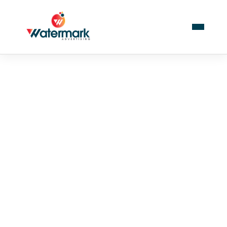
PUBLIC
Så hanterar du din
ekonomi när du spelar
på casino
By admin
•
June 8, 2026
•
6 mins read