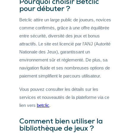
Pourquoi choisir Betclic
pour débuter ?
Betclic attire un large public de joueurs, novices
comme confirmés, grâce à une offre équilibrée
entre sécurité, diversité des jeux et bonus
attractifs. Le site est licencié par l’ANJ (Autorité
Nationale des Jeux), garantissant un
environnement sûr et réglementé. De plus, sa
navigation fluide et ses nombreuses options de
paiement simplifient le parcours utilisateur.
Vous pouvez consulter les détails sur les
services et nouveautés de la plateforme via ce
lien vers
betclic
.
Comment bien utiliser la
bibliothèque de jeux ?