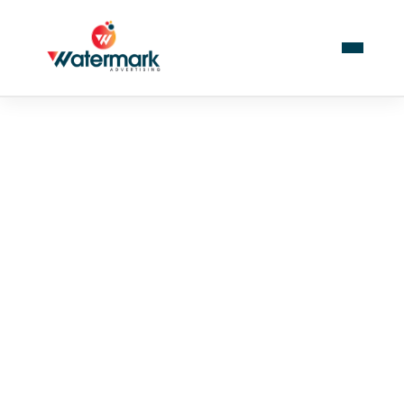
UNCATEGORIZED
Betclic Casino : conseils
pour un bon départ au
jeu
By admin
•
February 26, 2026
•
4 mins read