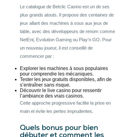
Le catalogue de Betclic Casino est un de ses
plus grands atouts. Il propose des centaines de
jeux allant des machines à sous aux jeux de
table, avec des développeurs de renom comme
NetEnt, Evolution Gaming ou Play’n GO. Pour
un nouveau joueur, il est conseillé de
commencer par :
Explorer les machines à sous populaires
pour comprendre les mécaniques.
Tester les jeux gratuits disponibles, afin de
s’entraîner sans risque.
Découvrir le live casino pour ressentir
l’ambiance des vrais casinos.
Cette approche progressive facilite la prise en
main et évite les pertes imprudentes.
Quels bonus pour bien
débuter et comment les