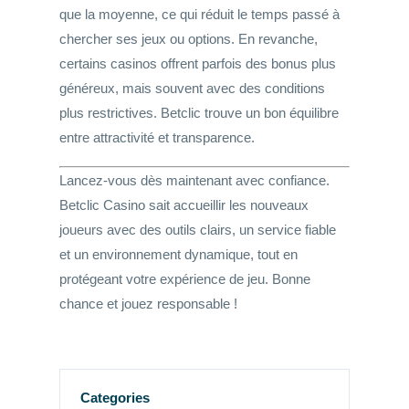
que la moyenne, ce qui réduit le temps passé à
chercher ses jeux ou options. En revanche,
certains casinos offrent parfois des bonus plus
généreux, mais souvent avec des conditions
plus restrictives. Betclic trouve un bon équilibre
entre attractivité et transparence.
Lancez-vous dès maintenant avec confiance.
Betclic Casino sait accueillir les nouveaux
joueurs avec des outils clairs, un service fiable
et un environnement dynamique, tout en
protégeant votre expérience de jeu. Bonne
chance et jouez responsable !
Categories