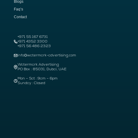
Blogs
Faq’s
Contact
+971 55 167 6731
+971 4352 3300
+971 56 486 2323
info@watermark-advertising.com
Watermark Advertising
PO Box : 85031, Dubai, UAE
Mon – Sat : 9am – 6pm
Sunday : Closed