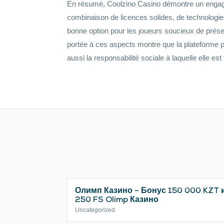
En résumé, Coolzino Casino démontre un engagem
combinaison de licences solides, de technologies
bonne option pour les joueurs soucieux de préserve
portée à ces aspects montre que la plateforme 
aussi la responsabilité sociale à laquelle elle est
Олимп Казино – Бонус 150 000 KZT 
250 FS Olimp Казино
Uncategorized