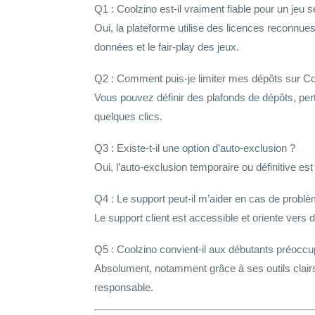
Q1 : Coolzino est-il vraiment fiable pour un jeu 
Oui, la plateforme utilise des licences reconnues
données et le fair-play des jeux.
Q2 : Comment puis-je limiter mes dépôts sur Co
Vous pouvez définir des plafonds de dépôts, per
quelques clics.
Q3 : Existe-t-il une option d’auto-exclusion ?
Oui, l’auto-exclusion temporaire ou définitive es
Q4 : Le support peut-il m’aider en cas de problè
Le support client est accessible et oriente vers
Q5 : Coolzino convient-il aux débutants préoccup
Absolument, notamment grâce à ses outils clairs 
responsable.