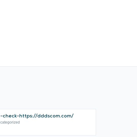
c-check-https://dddscom.com/
categorized