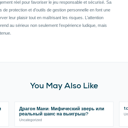
ent réel pour favoriser le jeu responsable et sécurisé. Sa
 de protection et d’outils de gestion personnelle en font une
r leur plaisir tout en maîtrisant les risques. L’attention
prend au sérieux non seulement l’expérience ludique, mais
 tenue.
You May Also Like
t
и
Драгон Мани: Мифический зверь или
реальный шанс на выигрыш?
Un
Uncategorized