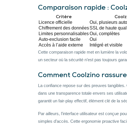
Comparaison rapide : Cool
Critère
Coolz
Licence officielle
Oui, plusieurs aut
Chiffrement des données
SSL de haute qual
Limites personnalisables
Oui, complètes
Auto-exclusion facile
Oui
Accès à l’aide externe
Intégré et visible
Cette comparaison rapide met en lumière la vol
un secteur où la sécurité n’est pas toujours gara
Comment Coolzino rassure-t
La confiance repose sur des preuves tangibles. C
dans une transparence totale envers ses utilisa
garantit un fair-play effectif, élément clé de la séc
Par ailleurs, l’interface utilisateur est conçue p
simples d’accès. Cette ergonomie proactive facil