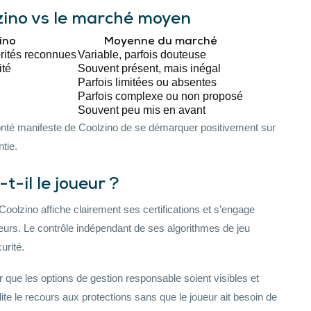
zino vs le marché moyen
ino
Moyenne du marché
orités reconnues
Variable, parfois douteuse
ité
Souvent présent, mais inégal
Parfois limitées ou absentes
Parfois complexe ou non proposé
Souvent peu mis en avant
onté manifeste de Coolzino de se démarquer positivement sur
ntie.
-il le joueur ?
oolzino affiche clairement ses certifications et s’engage
teurs. Le contrôle indépendant de ses algorithmes de jeu
urité.
our que les options de gestion responsable soient visibles et
ite le recours aux protections sans que le joueur ait besoin de