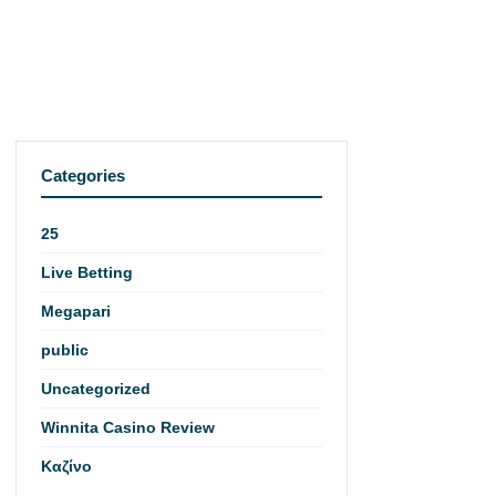
Categories
25
Live Betting
Megapari
public
Uncategorized
Winnita Casino Review
Καζίνο