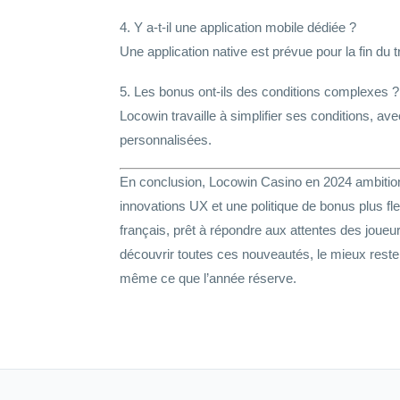
4. Y a-t-il une application mobile dédiée ?
Une application native est prévue pour la fin du t
5. Les bonus ont-ils des conditions complexes ?
Locowin travaille à simplifier ses conditions, a
personnalisées.
En conclusion, Locowin Casino en 2024 ambitionn
innovations UX et une politique de bonus plus fl
français, prêt à répondre aux attentes des joueur
découvrir toutes ces nouveautés, le mieux reste d
même ce que l’année réserve.