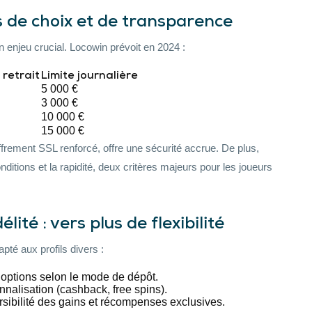
s de choix et de transparence
un enjeu crucial. Locowin prévoit en 2024 :
 retrait
Limite journalière
5 000 €
3 000 €
10 000 €
15 000 €
ffrement SSL renforcé, offre une sécurité accrue. De plus,
ditions et la rapidité, deux critères majeurs pour les joueurs
té : vers plus de flexibilité
apté aux profils divers :
 options selon le mode de dépôt.
nnalisation (cashback, free spins).
rsibilité des gains et récompenses exclusives.