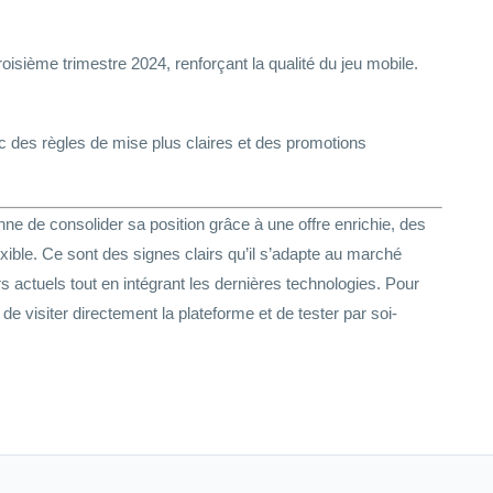
roisième trimestre 2024, renforçant la qualité du jeu mobile.
vec des règles de mise plus claires et des promotions
e de consolider sa position grâce à une offre enrichie, des
exible. Ce sont des signes clairs qu’il s’adapte au marché
s actuels tout en intégrant les dernières technologies. Pour
e visiter directement la plateforme et de tester par soi-