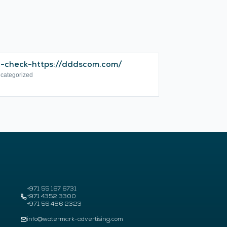
c-check-https://dddscom.com/
categorized
+971 55 167 6731
+971 4352 3300
+971 56 486 2323
info@watermark-advertising.com