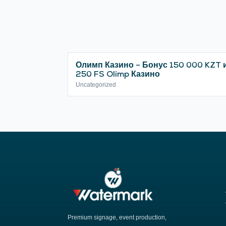
Олимп Казино – Бонус 150 000 KZT 
250 FS Olimp Казино
Uncategorized
Premium signage, event production,