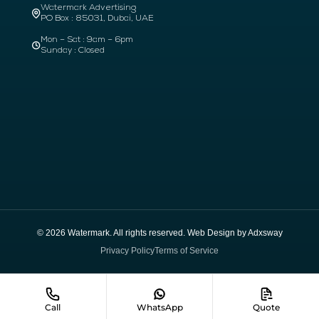
Watermark Advertising
PO Box : 85031, Dubai, UAE
Mon – Sat : 9am – 6pm
Sunday : Closed
© 2026 Watermark. All rights reserved. Web Design by Adxsway
Privacy Policy
Terms of Service
Call
WhatsApp
Quote