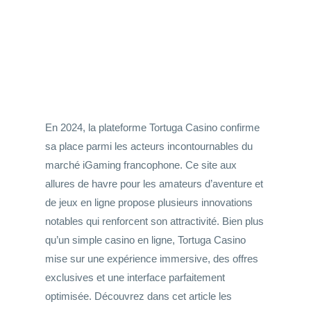
By admin
•
January 6, 2026
•
5 mins read
En 2024, la plateforme Tortuga Casino confirme
sa place parmi les acteurs incontournables du
marché iGaming francophone. Ce site aux
allures de havre pour les amateurs d’aventure et
de jeux en ligne propose plusieurs innovations
notables qui renforcent son attractivité. Bien plus
qu’un simple casino en ligne, Tortuga Casino
mise sur une expérience immersive, des offres
exclusives et une interface parfaitement
optimisée. Découvrez dans cet article les