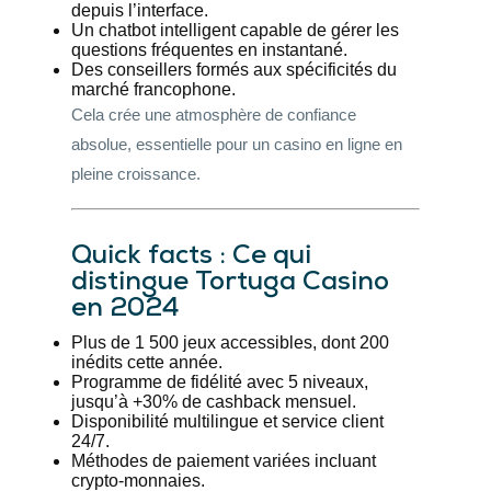
depuis l’interface.
Un chatbot intelligent capable de gérer les
questions fréquentes en instantané.
Des conseillers formés aux spécificités du
marché francophone.
Cela crée une atmosphère de confiance
absolue, essentielle pour un casino en ligne en
pleine croissance.
Quick facts : Ce qui
distingue Tortuga Casino
en 2024
Plus de 1 500 jeux accessibles, dont 200
inédits cette année.
Programme de fidélité avec 5 niveaux,
jusqu’à +30% de cashback mensuel.
Disponibilité multilingue et service client
24/7.
Méthodes de paiement variées incluant
crypto-monnaies.