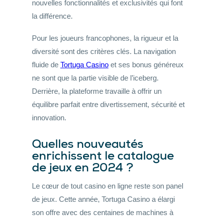
nouvelles fonctionnalités et exclusivités qui font
la différence.
Pour les joueurs francophones, la rigueur et la
diversité sont des critères clés. La navigation
fluide de
Tortuga Casino
et ses bonus généreux
ne sont que la partie visible de l’iceberg.
Derrière, la plateforme travaille à offrir un
équilibre parfait entre divertissement, sécurité et
innovation.
Quelles nouveautés
enrichissent le catalogue
de jeux en 2024 ?
Le cœur de tout casino en ligne reste son panel
de jeux. Cette année, Tortuga Casino a élargi
son offre avec des centaines de machines à