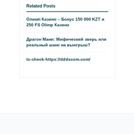
Related Posts
Олимп Казино – Бонус 150 000 KZT и
250 FS Olimp Казино
Драгон Мани: Мифический зверь или
реальный шанс на выигрыш?
tc-check-https://dddscom.com/