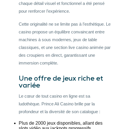
chaque détail visuel et fonctionnel a été pensé
pour renforcer l’expérience.
Cette originalité ne se limite pas à l’esthétique. Le
casino propose un équilibre convaincant entre
machines à sous modernes, jeux de table
classiques, et une section live casino animée par
des croupiers en direct, garantissant une
immersion complète.
Une offre de jeux riche et
variée
Le cœur de tout casino en ligne est sa
ludothèque. Prince Ali Casino brille par la
profondeur et la diversité de son catalogue :
Plus de 2000 jeux disponibles, allant des
slots vidéo aux jackpots progressifs.