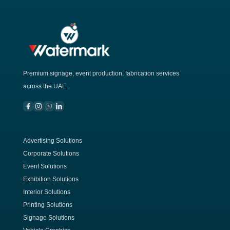
Premium signage, event production, fabrication services
across the UAE.
Advertising Solutions
Corporate Solutions
Event Solutions
Exhibition Solutions
Interior Solutions
Printing Solutions
Signage Solutions